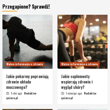
Przegapione? Sprawdź!
Ważne informacje o zdrowiu
Ważne informacje o zdrowiu
Jakie pokarmy poprawiają
Jakie suplementy
zdrowie układu
wspierają zdrowie i
moczowego?
wygląd skóry?
5 dni ago
Redaktor
1 miesiąc ago
Redaktor
quiero.pl
quiero.pl