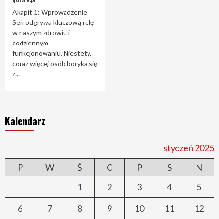
Akapit 1: Wprowadzenie
Sen odgrywa kluczową rolę
w naszym zdrowiu i
codziennym
funkcjonowaniu. Niestety,
coraz więcej osób boryka się
z...
Kalendarz
styczeń 2025
P
W
Ś
C
P
S
N
1
2
3
4
5
6
7
8
9
10
11
12