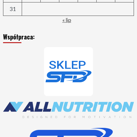
31
« lip
Współpraca: