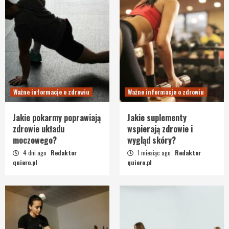
Ważne informacje o zdrowiu
Ważne informacje o zdrowiu
Jakie pokarmy poprawiają
Jakie suplementy
zdrowie układu
wspierają zdrowie i
moczowego?
wygląd skóry?
4 dni ago
Redaktor
1 miesiąc ago
Redaktor
quiero.pl
quiero.pl