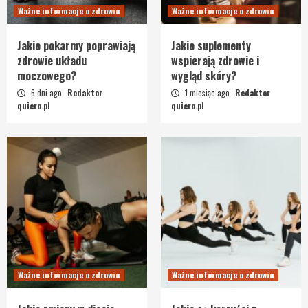
Ważne informacje o zdrowiu
Ważne informacje o zdrowiu
Jakie pokarmy poprawiają
Jakie suplementy
zdrowie układu
wspierają zdrowie i
moczowego?
wygląd skóry?
6 dni ago
Redaktor
1 miesiąc ago
Redaktor
quiero.pl
quiero.pl
Ważne informacje o zdrowiu
Ważne informacje o zdrowiu