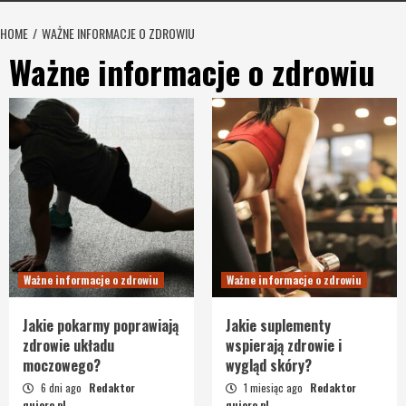
HOME
WAŻNE INFORMACJE O ZDROWIU
Ważne informacje o zdrowiu
Ważne informacje o zdrowiu
Ważne informacje o zdrowiu
Jakie pokarmy poprawiają
Jakie suplementy
zdrowie układu
wspierają zdrowie i
moczowego?
wygląd skóry?
6 dni ago
Redaktor
1 miesiąc ago
Redaktor
quiero.pl
quiero.pl