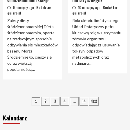
śródziemnomorskiej?
limfatycznego?
9 miesięcy ago
Redaktor
10 miesięcy ago
Redaktor
quiero.pl
quiero.pl
Zalety diety
Rola układu limfatycznego
śródziemnomorskiej Dieta
Układ limfatyczny pełni
śródziemnomorska, oparta
kluczową rolę w utrzymaniu
na tradycyjnym sposobie
zdrowia organizmu,
odżywiania się mieszkańców
odpowiadając za usuwanie
basenu Morza
toksyn, odpadów
Śródziemnego, cieszy się
metabolicznych oraz
coraz większą
nadmiaru...
popularnością...
Nawigacja
2
3
4
14
Next
1
…
po
Kalendarz
wpisach