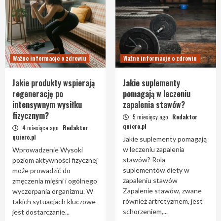
Ważne informacje o zdrowiu
Ważne informacje o zdrowiu
Jakie produkty wspierają
Jakie suplementy
regenerację po
pomagają w leczeniu
intensywnym wysiłku
zapalenia stawów?
fizycznym?
5 miesięcy ago
Redaktor
quiero.pl
4 miesiące ago
Redaktor
quiero.pl
Jakie suplementy pomagają
w leczeniu zapalenia
Wprowadzenie Wysoki
stawów? Rola
poziom aktywności fizycznej
suplementów diety w
może prowadzić do
zapaleniu stawów
zmęczenia mięśni i ogólnego
Zapalenie stawów, zwane
wyczerpania organizmu. W
również artretyzmem, jest
takich sytuacjach kluczowe
schorzeniem,...
jest dostarczanie...