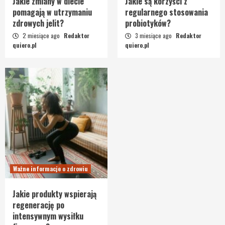
Jakie zmiany w diecie
Jakie są korzyści z
pomagają w utrzymaniu
regularnego stosowania
zdrowych jelit?
probiotyków?
2 miesiące ago
Redaktor
3 miesiące ago
Redaktor
quiero.pl
quiero.pl
Ważne informacje o zdrowiu
Jakie produkty wspierają
regenerację po
intensywnym wysiłku