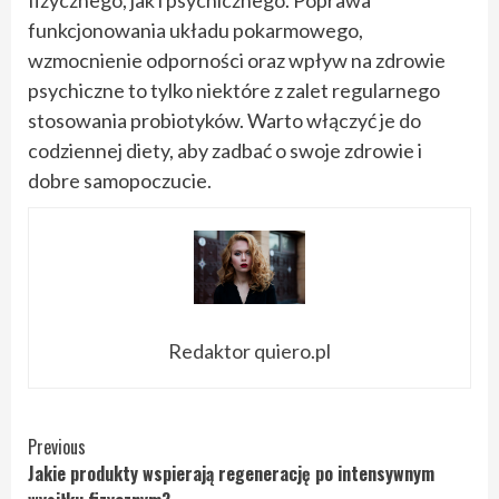
funkcjonowania układu pokarmowego,
wzmocnienie odporności oraz wpływ na zdrowie
psychiczne to tylko niektóre z zalet regularnego
stosowania probiotyków. Warto włączyć je do
codziennej diety, aby zadbać o swoje zdrowie i
dobre samopoczucie.
Redaktor quiero.pl
Continue
Previous
Jakie produkty wspierają regenerację po intensywnym
Reading