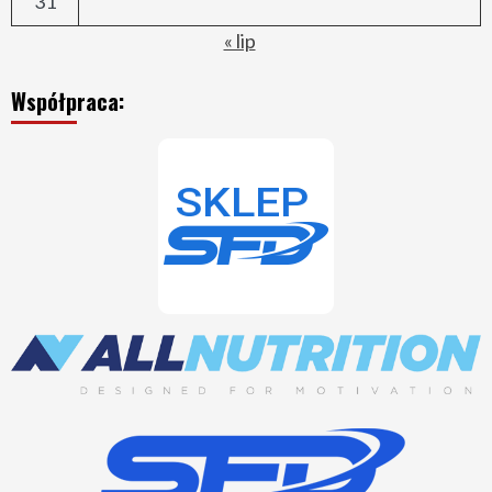
31
« lip
Współpraca: