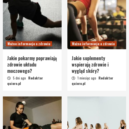
Ważne informacje o zdrowiu
Ważne informacje o zdrowiu
Jakie pokarmy poprawiają
Jakie suplementy
zdrowie układu
wspierają zdrowie i
moczowego?
wygląd skóry?
5 dni ago
Redaktor
1 miesiąc ago
Redaktor
quiero.pl
quiero.pl