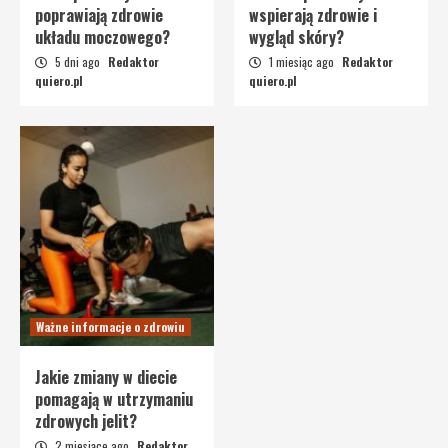
poprawiają zdrowie
wspierają zdrowie i
układu moczowego?
wygląd skóry?
5 dni ago
Redaktor
1 miesiąc ago
Redaktor
quiero.pl
quiero.pl
Ważne informacje o zdrowiu
Jakie zmiany w diecie
pomagają w utrzymaniu
zdrowych jelit?
2 miesiące ago
Redaktor