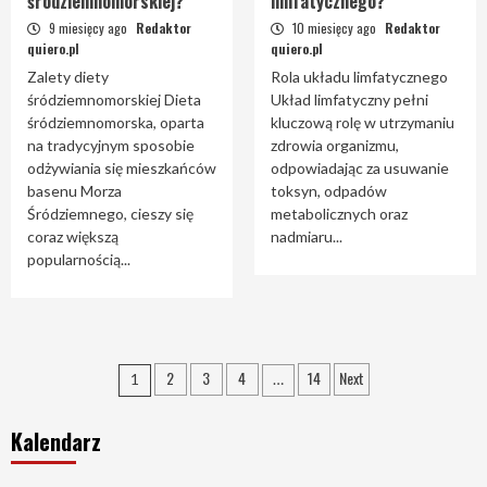
śródziemnomorskiej?
limfatycznego?
9 miesięcy ago
Redaktor
10 miesięcy ago
Redaktor
quiero.pl
quiero.pl
Zalety diety
Rola układu limfatycznego
śródziemnomorskiej Dieta
Układ limfatyczny pełni
śródziemnomorska, oparta
kluczową rolę w utrzymaniu
na tradycyjnym sposobie
zdrowia organizmu,
odżywiania się mieszkańców
odpowiadając za usuwanie
basenu Morza
toksyn, odpadów
Śródziemnego, cieszy się
metabolicznych oraz
coraz większą
nadmiaru...
popularnością...
Nawigacja
2
3
4
14
Next
1
…
po
Kalendarz
wpisach