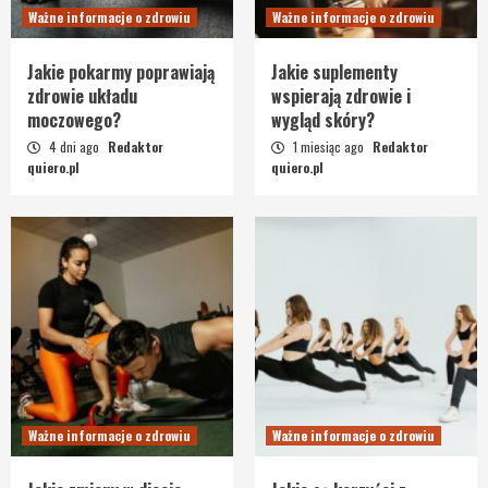
Ważne informacje o zdrowiu
Ważne informacje o zdrowiu
Jakie pokarmy poprawiają
Jakie suplementy
zdrowie układu
wspierają zdrowie i
moczowego?
wygląd skóry?
4 dni ago
Redaktor
1 miesiąc ago
Redaktor
quiero.pl
quiero.pl
Ważne informacje o zdrowiu
Ważne informacje o zdrowiu