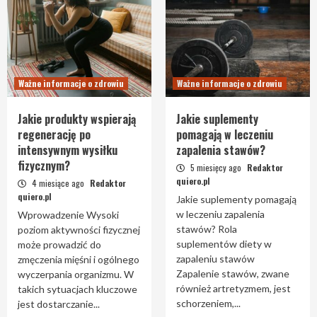
Ważne informacje o zdrowiu
Ważne informacje o zdrowiu
Jakie produkty wspierają
Jakie suplementy
regenerację po
pomagają w leczeniu
intensywnym wysiłku
zapalenia stawów?
fizycznym?
5 miesięcy ago
Redaktor
quiero.pl
4 miesiące ago
Redaktor
quiero.pl
Jakie suplementy pomagają
w leczeniu zapalenia
Wprowadzenie Wysoki
stawów? Rola
poziom aktywności fizycznej
suplementów diety w
może prowadzić do
zapaleniu stawów
zmęczenia mięśni i ogólnego
Zapalenie stawów, zwane
wyczerpania organizmu. W
również artretyzmem, jest
takich sytuacjach kluczowe
schorzeniem,...
jest dostarczanie...