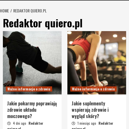
HOME
REDAKTOR QUIERO.PL
Redaktor quiero.pl
Ważne informacje o zdrowiu
Ważne informacje o zdrowiu
Jakie pokarmy poprawiają
Jakie suplementy
zdrowie układu
wspierają zdrowie i
moczowego?
wygląd skóry?
4 dni ago
Redaktor
1 miesiąc ago
Redaktor
quiero.pl
quiero.pl