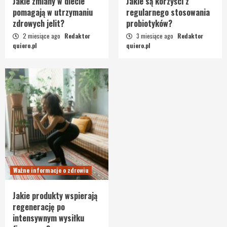
Jakie zmiany w diecie
Jakie są korzyści z
pomagają w utrzymaniu
regularnego stosowania
zdrowych jelit?
probiotyków?
2 miesiące ago
Redaktor
3 miesiące ago
Redaktor
quiero.pl
quiero.pl
Ważne informacje o zdrowiu
Jakie produkty wspierają
regenerację po
intensywnym wysiłku