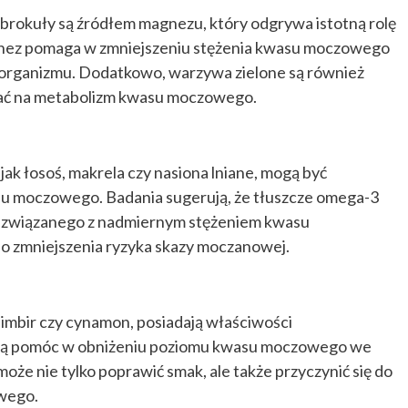
y brokuły są źródłem magnezu, który odgrywa istotną rolę
nez pomaga w zmniejszeniu stężenia kwasu moczowego
z organizmu. Dodatkowo, warzywa zielone są również
wać na metabolizm kwasu moczowego.
ak łosoś, makrela czy nasiona lniane, mogą być
u moczowego. Badania sugerują, że tłuszcze omega-3
 związanego z nadmiernym stężeniem kwasu
o zmniejszenia ryzyka skazy moczanowej.
, imbir czy cynamon, posiadają właściwości
ogą pomóc w obniżeniu poziomu kwasu moczowego we
że nie tylko poprawić smak, ale także przyczynić się do
wego.