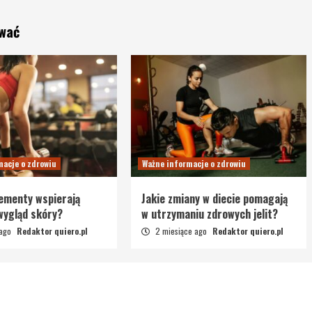
ować
macje o zdrowiu
Ważne informacje o zdrowiu
lementy wspierają
Jakie zmiany w diecie pomagają
 wygląd skóry?
w utrzymaniu zdrowych jelit?
 ago
Redaktor quiero.pl
2 miesiące ago
Redaktor quiero.pl