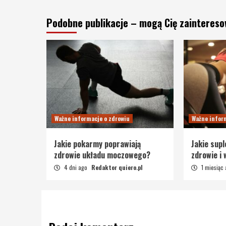
Podobne publikacje – mogą Cię zainteres
Ważne informacje o zdrowiu
Ważne infor
Jakie pokarmy poprawiają
Jakie sup
zdrowie układu moczowego?
zdrowie i
4 dni ago
Redaktor quiero.pl
1 miesiąc