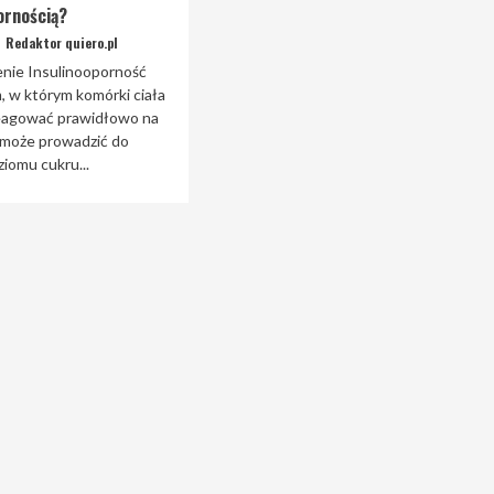
ornością?
Redaktor quiero.pl
ie Insulinooporność
, w którym komórki ciała
reagować prawidłowo na
o może prowadzić do
iomu cukru...