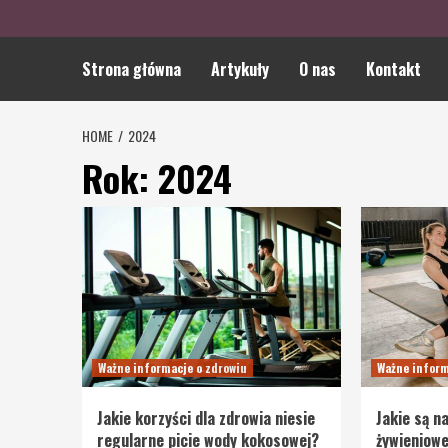
Strona główna
Artykuły
O nas
Kontakt
HOME
2024
Rok:
2024
Ważne informacje o zdrowiu
Ważne inform
Jakie korzyści dla zdrowia niesie
Jakie są n
regularne picie wody kokosowej?
żywieniowe