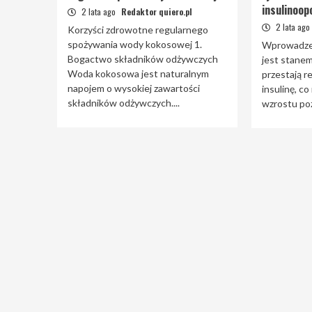
insulinoop
2 lata ago
Redaktor quiero.pl
2 lata ago
Korzyści zdrowotne regularnego
spożywania wody kokosowej 1.
Wprowadzen
Bogactwo składników odżywczych
jest stanem
Woda kokosowa jest naturalnym
przestają 
napojem o wysokiej zawartości
insulinę, c
składników odżywczych....
wzrostu poz