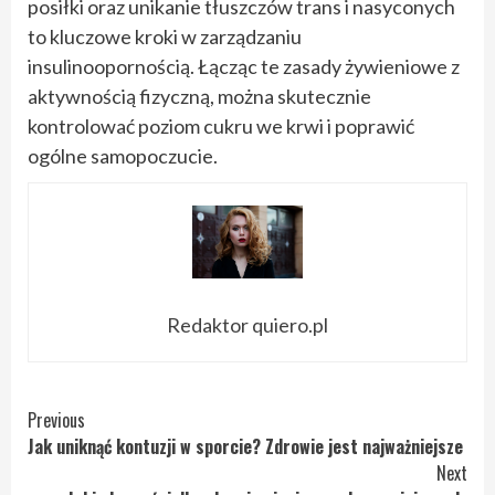
posiłki oraz unikanie tłuszczów trans i nasyconych
to kluczowe kroki w zarządzaniu
insulinoopornością. Łącząc te zasady żywieniowe z
aktywnością fizyczną, można skutecznie
kontrolować poziom cukru we krwi i poprawić
ogólne samopoczucie.
Redaktor quiero.pl
Continue
Previous
Jak uniknąć kontuzji w sporcie? Zdrowie jest najważniejsze
Reading
Next