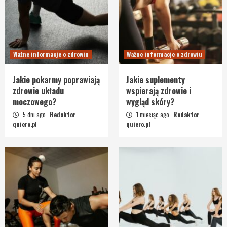
Ważne informacje o zdrowiu
Ważne informacje o zdrowiu
Jakie pokarmy poprawiają
Jakie suplementy
zdrowie układu
wspierają zdrowie i
moczowego?
wygląd skóry?
5 dni ago
Redaktor
1 miesiąc ago
Redaktor
quiero.pl
quiero.pl