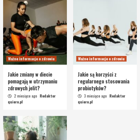
Ważne informacje o zdrowiu
Ważne informacje o zdrowiu
Jakie zmiany w diecie
Jakie są korzyści z
pomagają w utrzymaniu
regularnego stosowania
zdrowych jelit?
probiotyków?
2 miesiące ago
Redaktor
3 miesiące ago
Redaktor
quiero.pl
quiero.pl