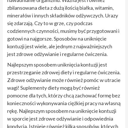
nawadnianie organizmu. Ważna jest również
zbilansowana dieta z dużą ilością białka, witamin,
minerałów i innych składników odżywczych. Urazy
się zdarzają. Czy to w grze, czy podczas
codziennych czynności, musimy być przygotowani i
gotowi na najgorsze. Sposobów na uniknięcie
kontuzji jest wiele, ale jednym z najważniejszych
jest zdrowe odżywianie i regularne ćwiczenia.
Najlepszym sposobem uniknięcia kontuzji jest
przestrzeganie zdrowej diety i regularne ćwiczenia.
Zdrowe odżywianie może również pomóc w utracie
wagi! Suplementy diety mogą być również
pomocne dla tych, którzy chcą zachować formę bez
konieczności wykonywania ciężkiej pracy na własną
rękę. Najlepszym sposobem na uniknięcie kontuzji
w sporcie jest zdrowe odżywianie i odpowiednia
kondycja. Istnieje również kilka sposobów, których