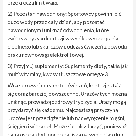
przekroczą limit wagi.
2) Pozostań nawodniony: Sportowcy powinni pić
dużo wody przez cały dzień, aby pozostać
nawodnionym i uniknąć odwodnienia, które
zwiększa ryzyko kontuzji w wyniku wyczerpania
cieplnego lub skurczów podczas ćwiczeń z powodu
braku równowagi elektrolitowej.
3) Przyjmuj suplementy: Suplementy diety, takie jak
multiwitaminy, kwasy tłuszczowe omega-3
Wraz z rozwojem sportu i ćwiczeń, kontuzje stają
się coraz bardziej powszechne. Urazów tych można
uniknąć, prowadząc zdrowy tryb życia. Urazy mogą
przydarzyć się każdemu. Najczęstszą przyczyną
urazów jest przeciążenie lub nadwyrężenie mięśni,
ścięgien i więzadeł. Może się tak zdarzyć, ponieważ
dana osoba zbyt mocno naciska na swoje ciało lub