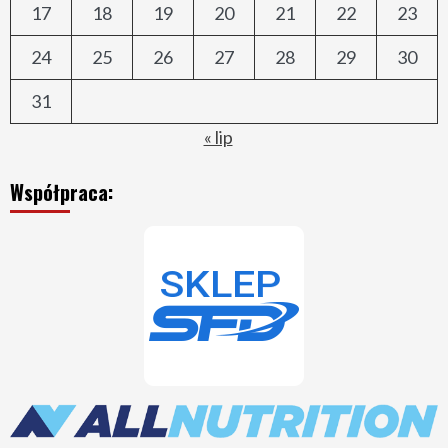
17
18
19
20
21
22
23
24
25
26
27
28
29
30
31
« lip
Współpraca: