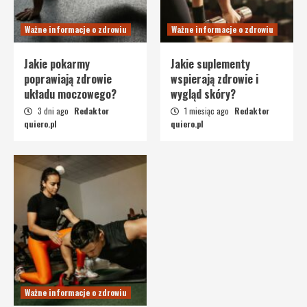
Ważne informacje o zdrowiu
Ważne informacje o zdrowiu
Jakie pokarmy
Jakie suplementy
poprawiają zdrowie
wspierają zdrowie i
układu moczowego?
wygląd skóry?
3 dni ago
Redaktor
1 miesiąc ago
Redaktor
quiero.pl
quiero.pl
Ważne informacje o zdrowiu