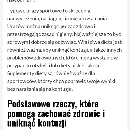
Typowe urazy sportowe to skręcenia,
nadwyrężenia, naciągnięcia mięśni i złamania.
Urazów można uniknąć, jedząc zdrowo i
przestrzegając zasad higieny. Najważniejsze to być
zdrowym i dobrze się odżywiać. Właściwa dieta jest
również ważna, aby uniknąć kontuzji, a także innych
problemów zdrowotnych, które mogą wystąpić w
przypadku otyłości lub diety niskiej jakości.
Suplementy diety są również ważne dla
sportowców, którzy chcą poprawić swoje wyniki
bez narażania się na kontuzje.
Podstawowe rzeczy, które
pomogą zachować zdrowie i
uniknąć kontuzji