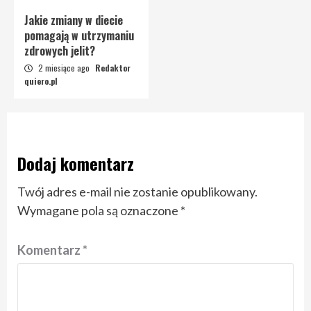
Jakie zmiany w diecie
pomagają w utrzymaniu
zdrowych jelit?
2 miesiące ago
Redaktor
quiero.pl
Dodaj komentarz
Twój adres e-mail nie zostanie opublikowany.
Wymagane pola są oznaczone
*
Komentarz
*