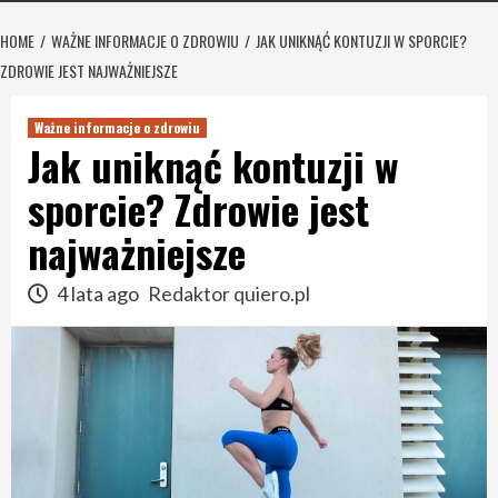
HOME
WAŻNE INFORMACJE O ZDROWIU
JAK UNIKNĄĆ KONTUZJI W SPORCIE?
ZDROWIE JEST NAJWAŻNIEJSZE
Ważne informacje o zdrowiu
Jak uniknąć kontuzji w
sporcie? Zdrowie jest
najważniejsze
4 lata ago
Redaktor quiero.pl