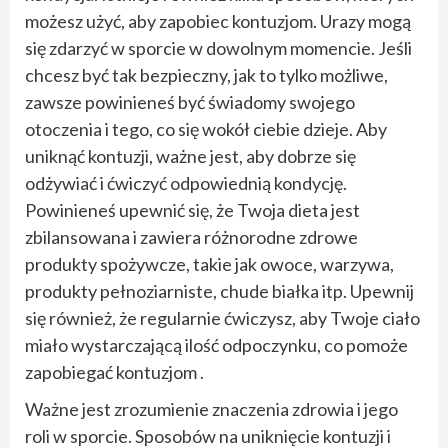
możesz użyć, aby zapobiec kontuzjom. Urazy mogą
się zdarzyć w sporcie w dowolnym momencie. Jeśli
chcesz być tak bezpieczny, jak to tylko możliwe,
zawsze powinieneś być świadomy swojego
otoczenia i tego, co się wokół ciebie dzieje. Aby
uniknąć kontuzji, ważne jest, aby dobrze się
odżywiać i ćwiczyć odpowiednią kondycję.
Powinieneś upewnić się, że Twoja dieta jest
zbilansowana i zawiera różnorodne zdrowe
produkty spożywcze, takie jak owoce, warzywa,
produkty pełnoziarniste, chude białka itp. Upewnij
się również, że regularnie ćwiczysz, aby Twoje ciało
miało wystarczającą ilość odpoczynku, co pomoże
zapobiegać kontuzjom .
Ważne jest zrozumienie znaczenia zdrowia i jego
roli w sporcie. Sposobów na uniknięcie kontuzji i