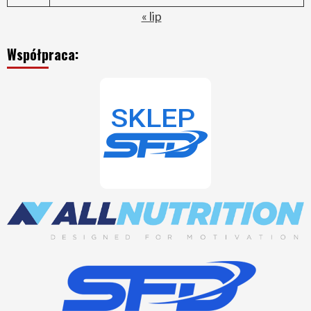
« lip
Współpraca: