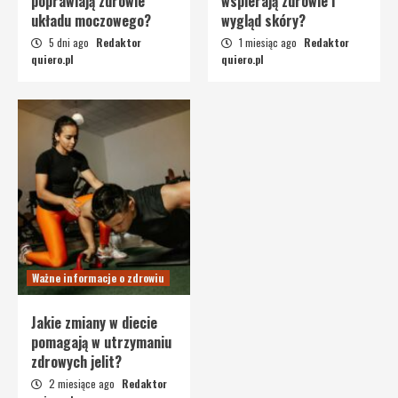
poprawiają zdrowie
wspierają zdrowie i
układu moczowego?
wygląd skóry?
5 dni ago
Redaktor
1 miesiąc ago
Redaktor
quiero.pl
quiero.pl
Ważne informacje o zdrowiu
Jakie zmiany w diecie
pomagają w utrzymaniu
zdrowych jelit?
2 miesiące ago
Redaktor