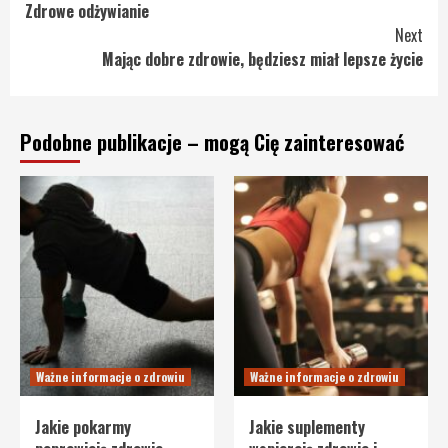
Zdrowe odżywianie
Reading
Next
Mając dobre zdrowie, będziesz miał lepsze życie
Podobne publikacje – mogą Cię zainteresować
Ważne informacje o zdrowiu
Ważne informacje o zdrowiu
Jakie pokarmy
Jakie suplementy