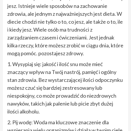
jesz. Istnieje wiele sposobów na zachowanie
zdrowia, ale jednym z najważniejszych jest dieta. W
diecie chodzi nie tylko o to, co jesz, ale także o to, ile
i kiedy jesz. Wiele osób ma trudności z
zarządzaniem czasem i ćwiczeniami. Jest jednak
kilka rzeczy, które możesz zrobić w ciągu dnia, które
mogą pomóc. pozostajesz zdrowy.
1. Wysypiaj się: jakość i ilość snu może mieć
znaczący wpływ na Twój nastrój, pamięć i ogólny
stan zdrowia. Bez wystarczającej ilości odpoczynku
możesz czuć się bardziej zestresowany lub
niespokojny, co może prowadzić do niezdrowych
nawyków, takich jak palenie lub picie zbyt dużej
ilości alkoholu.
2. Pij wodę: Woda ma kluczowe znaczenie dla
wspierania wielu organizmów i działa w twoim ciele,