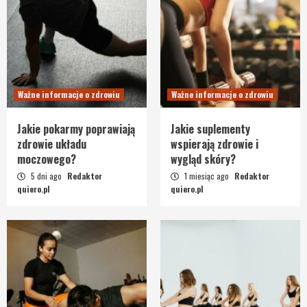
Ważne informacje o zdrowiu
Ważne informacje o zdrowiu
Jakie pokarmy poprawiają
Jakie suplementy
zdrowie układu
wspierają zdrowie i
moczowego?
wygląd skóry?
5 dni ago
Redaktor
1 miesiąc ago
Redaktor
quiero.pl
quiero.pl