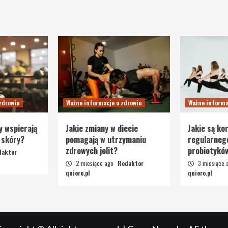
zdrowiu
Ważne informacje o zdrowiu
Ważne informa
y wspierają
Jakie zmiany w diecie
Jakie są kor
 skóry?
pomagają w utrzymaniu
regularneg
zdrowych jelit?
probiotykó
daktor
2 miesiące ago
Redaktor
3 miesiące
quiero.pl
quiero.pl