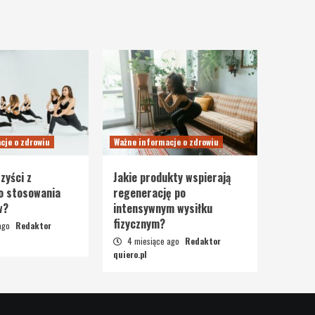
cje o zdrowiu
Ważne informacje o zdrowiu
zyści z
Jakie produkty wspierają
o stosowania
regenerację po
w?
intensywnym wysiłku
fizycznym?
 ago
Redaktor
4 miesiące ago
Redaktor
quiero.pl