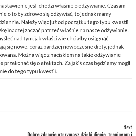
 nastawienie jeśli chodzi właśnie o odżywianie. Czasami
nie o to by zdrowo się odżywiać, to jednak mamy
dziennie. Należy więc już od początku tego typu kwestii
zkę inaczej zacząć patrzeć właśnie na nasze odżywianie.
yśleć nad tym, jak właściwie chciałby osiągnąć
ją się nowe, coraz bardziej nowoczesne diety, jednak
nsowana. Można więc z naciskiem na takie odżywianie
e przekonać się o efektach. Za jakiś czas będziemy mogli
nie do tego typu kwestii.
Next
Dobre zdrowie otrzymasz dzięki diecie, treningom i