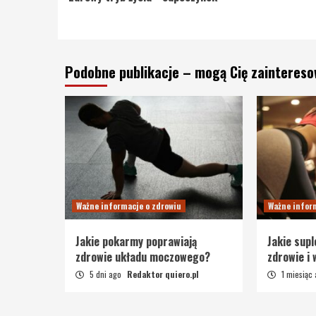
Reading
Podobne publikacje – mogą Cię zainteres
Ważne informacje o zdrowiu
Ważne infor
Jakie pokarmy poprawiają
Jakie sup
zdrowie układu moczowego?
zdrowie i
5 dni ago
Redaktor quiero.pl
1 miesiąc