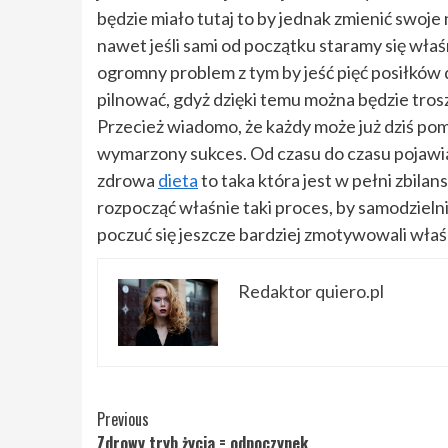
będzie miało tutaj to by jednak zmienić swoje
nawet jeśli sami od początku staramy się właś
ogromny problem z tym by jeść pięć posiłków 
pilnować, gdyż dzięki temu można będzie tros
Przecież wiadomo, że każdy może już dziś pom
wymarzony sukces. Od czasu do czasu pojawia
zdrowa
dieta
to taka która jest w pełni zbila
rozpocząć właśnie taki proces, by samodzielni
poczuć się jeszcze bardziej zmotywowali właś
Redaktor quiero.pl
Continue
Previous
Zdrowy tryb życia = odpoczynek