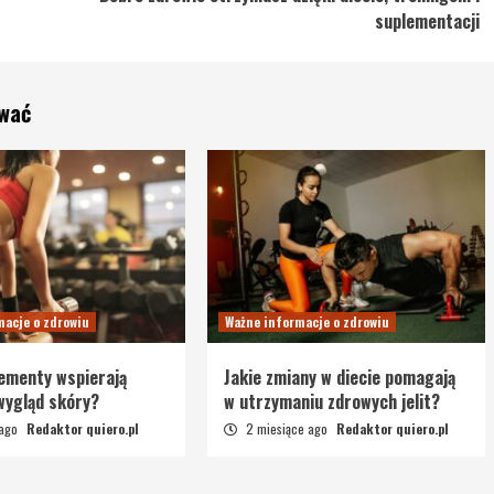
suplementacji
ować
macje o zdrowiu
Ważne informacje o zdrowiu
lementy wspierają
Jakie zmiany w diecie pomagają
 wygląd skóry?
w utrzymaniu zdrowych jelit?
 ago
Redaktor quiero.pl
2 miesiące ago
Redaktor quiero.pl