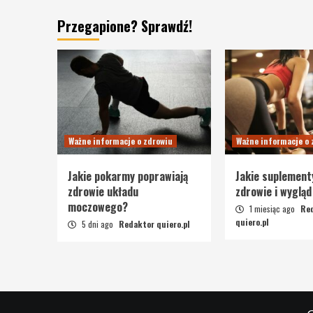
Przegapione? Sprawdź!
Ważne informacje o zdrowiu
Ważne informacje o 
Jakie pokarmy poprawiają
Jakie suplement
zdrowie układu
zdrowie i wygląd
moczowego?
1 miesiąc ago
Re
quiero.pl
5 dni ago
Redaktor quiero.pl