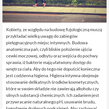
Kobiety, ze względu na budowę fizjologiczną muszą
przykładać wielką uwagę do zabiegów
pielęgnacyjnych miejsc intymnych. Budowa
anatomiczna pań, czyli bliskie położenie ujścia
cewki moczowej, odbytu oraz wejścia do pochwy
sprawia, iż bakterie mają ułatwiony dostęp do
wnętrza ciała. Aby do tego nie dopuścić konieczna
jest codzienna higiena. Higiena intymna obejmuje
stosowanie delikatnych środków kosmetycznych,
które w swoim składzie nie zawierają alkoholu czy
silnych substancji chemicznych. Ich zadaniem jest
przywracanie naturalnego pH, usuwanie brudu,
łagodzenie drobnych podrażnień. Aby zachować