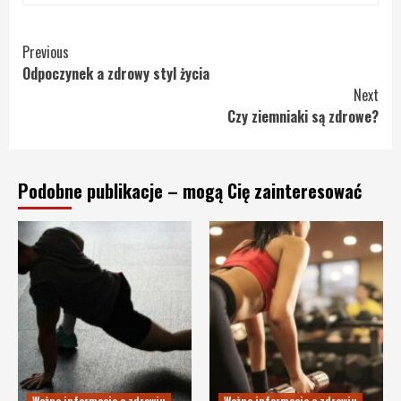
Continue
Previous
Odpoczynek a zdrowy styl życia
Reading
Next
Czy ziemniaki są zdrowe?
Podobne publikacje – mogą Cię zainteresować
Ważne informacje o zdrowiu
Ważne informacje o zdrowiu