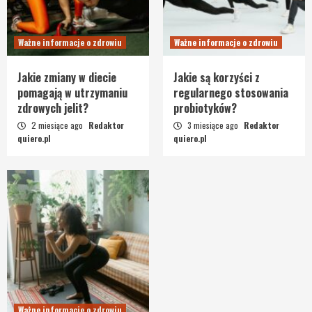
Ważne informacje o zdrowiu
Ważne informacje o zdrowiu
Jakie zmiany w diecie
Jakie są korzyści z
pomagają w utrzymaniu
regularnego stosowania
zdrowych jelit?
probiotyków?
2 miesiące ago
Redaktor
3 miesiące ago
Redaktor
quiero.pl
quiero.pl
Ważne informacje o zdrowiu