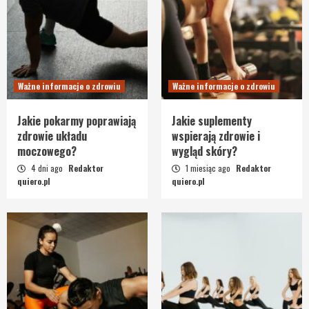
Ważne informacje o zdrowiu
Ważne informacje o zdrowiu
Jakie pokarmy poprawiają
Jakie suplementy
zdrowie układu
wspierają zdrowie i
moczowego?
wygląd skóry?
4 dni ago
Redaktor
1 miesiąc ago
Redaktor
quiero.pl
quiero.pl