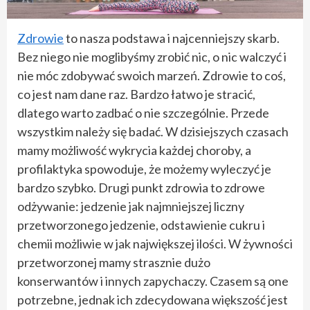
Zdrowie
to nasza podstawa i najcenniejszy skarb.
Bez niego nie moglibyśmy zrobić nic, o nic walczyć i
nie móc zdobywać swoich marzeń. Zdrowie to coś,
co jest nam dane raz. Bardzo łatwo je stracić,
dlatego warto zadbać o nie szczególnie. Przede
wszystkim należy się badać. W dzisiejszych czasach
mamy możliwość wykrycia każdej choroby, a
profilaktyka spowoduje, że możemy wyleczyć je
bardzo szybko. Drugi punkt zdrowia to zdrowe
odżywanie: jedzenie jak najmniejszej liczny
przetworzonego jedzenie, odstawienie cukru i
chemii możliwie w jak największej ilości. W żywności
przetworzonej mamy strasznie dużo
konserwantów i innych zapychaczy. Czasem są one
potrzebne, jednak ich zdecydowana większość jest