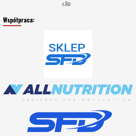
« lip
Współpraca: