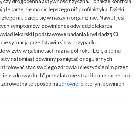
e, czy drogocenna aktywność fizyczna. To także kontrola
ją lekarze nie ma nic lepszego niż profilaktyka. Dzięki
łego nie dzieje się w naszym organizmie. Nawet jeśli
jących symptomów, powinieneś odwiedzić lekarza
ywiad lekarski i podstawowe badania krwi dadzą Ci
nie sytuacja przedstawia się w przypadku
o wizyty w gabinetach raz na pół roku. Dzięki temu
iety natomiast powinny pamiętać o regularnych
ntrolować stan swojego zdrowia i cieszyć się nim przez
iele zdrowy duch” przez lata nie straciło na znaczeniu i
ka zdrowotna to sposób na
zdrowie
, o którym powinien