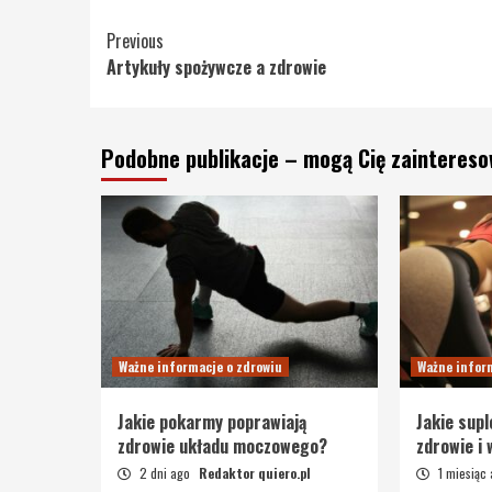
Continue
Previous
Artykuły spożywcze a zdrowie
Reading
Podobne publikacje – mogą Cię zainteres
Ważne informacje o zdrowiu
Ważne infor
Jakie pokarmy poprawiają
Jakie sup
zdrowie układu moczowego?
zdrowie i
2 dni ago
Redaktor quiero.pl
1 miesiąc