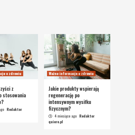
cje o zdrowiu
Ważne informacje o zdrowiu
zyści z
Jakie produkty wspierają
o stosowania
regenerację po
w?
intensywnym wysiłku
fizycznym?
 ago
Redaktor
4 miesiące ago
Redaktor
quiero.pl