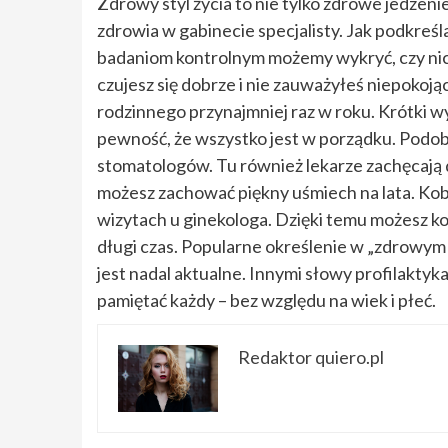
Zdrowy styl życia to nie tylko zdrowe jedzeni
zdrowia w gabinecie specjalisty. Jak podkreśla
badaniom kontrolnym możemy wykryć, czy nic z
czujesz się dobrze i nie zauważyłeś niepoko
rodzinnego przynajmniej raz w roku. Krótki w
pewność, że wszystko jest w porządku. Podob
stomatologów. Tu również lekarze zachęcają d
możesz zachować piękny uśmiech na lata. Kob
wizytach u ginekologa. Dzięki temu możesz ko
długi czas. Popularne określenie w „zdrowym c
jest nadal aktualne. Innymi słowy profilakty
pamiętać każdy – bez względu na wiek i płeć.
Redaktor quiero.pl