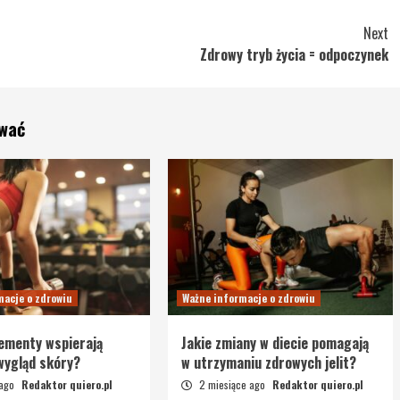
Next
Zdrowy tryb życia = odpoczynek
ować
macje o zdrowiu
Ważne informacje o zdrowiu
lementy wspierają
Jakie zmiany w diecie pomagają
 wygląd skóry?
w utrzymaniu zdrowych jelit?
 ago
Redaktor quiero.pl
2 miesiące ago
Redaktor quiero.pl