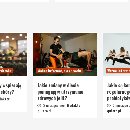
zdrowiu
Ważne informacje o zdrowiu
Ważne informa
y wspierają
Jakie zmiany w diecie
Jakie są kor
 skóry?
pomagają w utrzymaniu
regularneg
zdrowych jelit?
probiotykó
daktor
2 miesiące ago
Redaktor
3 miesiące
quiero.pl
quiero.pl