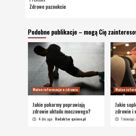
Continue
Zdrowe paznokcie
Reading
Podobne publikacje – mogą Cię zainteres
Ważne informacje o zdrowiu
Ważne infor
Jakie pokarmy poprawiają
Jakie sup
zdrowie układu moczowego?
zdrowie i
4 dni ago
Redaktor quiero.pl
1 miesiąc