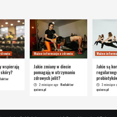
zdrowiu
Ważne informacje o zdrowiu
Ważne informa
y wspierają
Jakie zmiany w diecie
Jakie są kor
 skóry?
pomagają w utrzymaniu
regularneg
zdrowych jelit?
probiotykó
daktor
2 miesiące ago
Redaktor
3 miesiące
quiero.pl
quiero.pl