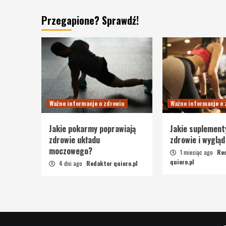
Przegapione? Sprawdź!
Ważne informacje o zdrowiu
Ważne informacje o 
Jakie pokarmy poprawiają
Jakie suplement
zdrowie układu
zdrowie i wygląd
moczowego?
1 miesiąc ago
Re
quiero.pl
4 dni ago
Redaktor quiero.pl