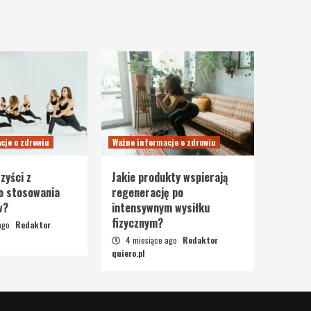
cje o zdrowiu
Ważne informacje o zdrowiu
zyści z
Jakie produkty wspierają
o stosowania
regenerację po
w?
intensywnym wysiłku
fizycznym?
 ago
Redaktor
4 miesiące ago
Redaktor
quiero.pl