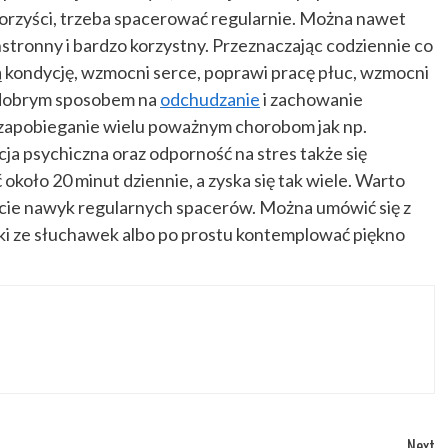
korzyści, trzeba spacerować regularnie. Można nawet
tronny i bardzo korzystny. Przeznaczając codziennie co
ą kondycję, wzmocni serce, poprawi pracę płuc, wzmocni
t dobrym sposobem na
odchudzanie
i zachowanie
a zapobieganie wielu poważnym chorobom jak np.
ja psychiczna oraz odporność na stres także się
 około 20 minut dziennie, a zyska się tak wiele. Warto
ycie nawyk regularnych spacerów. Można umówić się z
yki ze słuchawek albo po prostu kontemplować piękno
Next