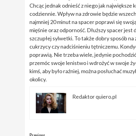
Chcąc jednak odnieść z niego jak największe 
codziennie. Wpływ na zdrowie będzie wszechs
najmniej 20 minut na spacer poprawi się swoj
mięśnie oraz odporność. Dłuższy spacer jes
szczupłej sylwetki. To także dobry sposób n
cukrzycy czy nadciśnieniu tętniczemu. Kondyc
poprawią. Nie trzeba wiele, jedynie pochodzić
przemóc swoje lenistwo i wdrożyć w swoje ż
kimś, aby było raźniej, można posłuchać muz
okolicy.
Redaktor quiero.pl
Previous