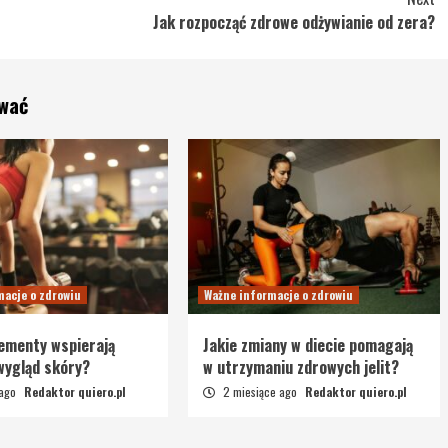
Jak rozpocząć zdrowe odżywianie od zera?
ować
macje o zdrowiu
Ważne informacje o zdrowiu
lementy wspierają
Jakie zmiany w diecie pomagają
 wygląd skóry?
w utrzymaniu zdrowych jelit?
 ago
Redaktor quiero.pl
2 miesiące ago
Redaktor quiero.pl