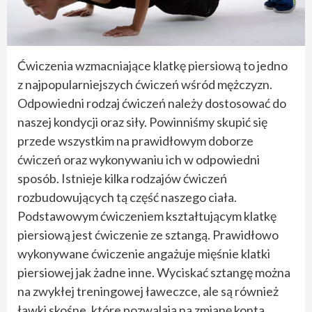
Ćwiczenia wzmacniające klatkę piersiową to jedno
z najpopularniejszych ćwiczeń wśród mężczyzn.
Odpowiedni rodzaj ćwiczeń należy dostosować do
naszej kondycji oraz siły. Powinniśmy skupić się
przede wszystkim na prawidłowym doborze
ćwiczeń oraz wykonywaniu ich w odpowiedni
sposób. Istnieje kilka rodzajów ćwiczeń
rozbudowujących tą część naszego ciała.
Podstawowym ćwiczeniem kształtującym klatkę
piersiową jest ćwiczenie ze sztangą. Prawidłowo
wykonywane ćwiczenie angażuje mięśnie klatki
piersiowej jak żadne inne. Wyciskać sztangę można
na zwykłej treningowej ławeczce, ale są również
ławki skośne, które pozwalają na zmianę konta