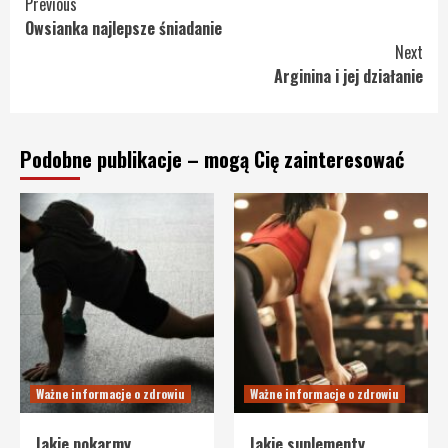
Continue
Previous
Owsianka najlepsze śniadanie
Reading
Next
Arginina i jej działanie
Podobne publikacje – mogą Cię zainteresować
Ważne informacje o zdrowiu
Ważne informacje o zdrowiu
Jakie pokarmy
Jakie suplementy