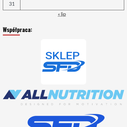
31
« lip
Współpraca: