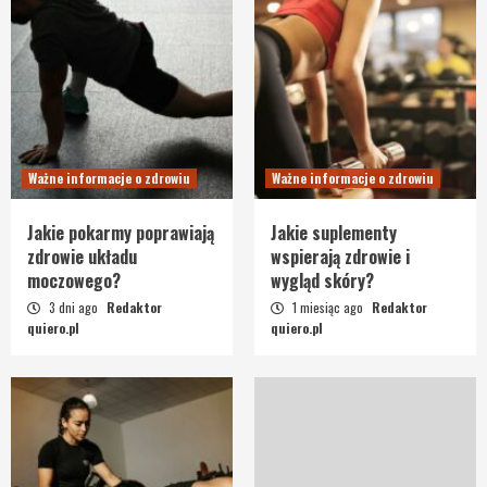
Ważne informacje o zdrowiu
Ważne informacje o zdrowiu
Jakie pokarmy poprawiają
Jakie suplementy
zdrowie układu
wspierają zdrowie i
moczowego?
wygląd skóry?
3 dni ago
Redaktor
1 miesiąc ago
Redaktor
quiero.pl
quiero.pl