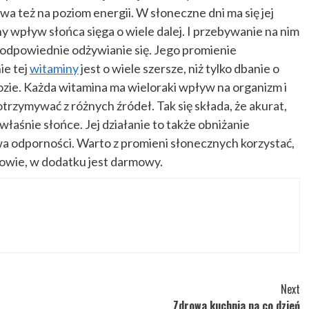
 też na poziom energii. W słoneczne dni ma się jej
y wpływ słońca sięga o wiele dalej. I przebywanie na nim
i odpowiednie odżywianie się. Jego promienie
ie tej
witaminy
jest o wiele szersze, niż tylko dbanie o
ozie. Każda witamina ma wieloraki wpływ na organizm i
trzymywać z różnych źródeł. Tak się składa, że akurat,
t właśnie słońce. Jej działanie to także obniżanie
a odporności. Warto z promieni słonecznych korzystać,
owie, w dodatku jest darmowy.
Next
Zdrowa kuchnia na co dzień