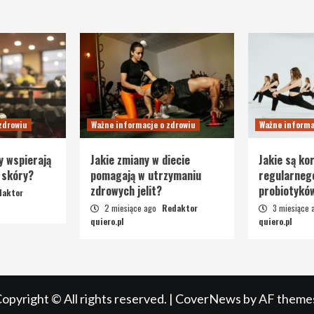
zdrowiu
Ważne informacje o zdrowiu
Ważne informa
y wspierają
Jakie zmiany w diecie
Jakie są kor
 skóry?
pomagają w utrzymaniu
regularneg
zdrowych jelit?
probiotykó
daktor
2 miesiące ago
Redaktor
3 miesiące
quiero.pl
quiero.pl
opyright © All rights reserved.
|
CoverNews
by AF theme