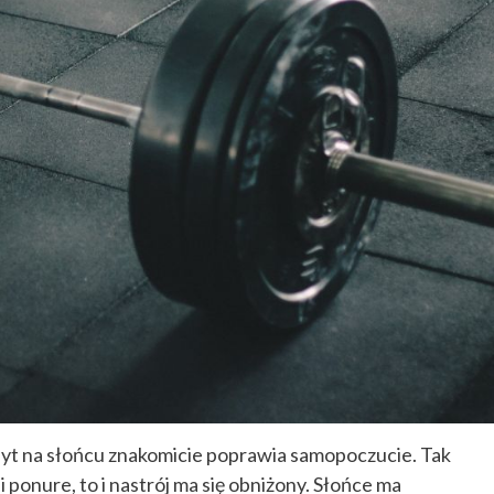
byt na słońcu znakomicie poprawia samopoczucie. Tak
i ponure, to i nastrój ma się obniżony. Słońce ma