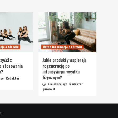
cje o zdrowiu
Ważne informacje o zdrowiu
zyści z
Jakie produkty wspierają
o stosowania
regenerację po
w?
intensywnym wysiłku
fizycznym?
 ago
Redaktor
4 miesiące ago
Redaktor
quiero.pl
s.