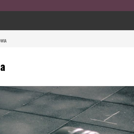
OWIA
ia