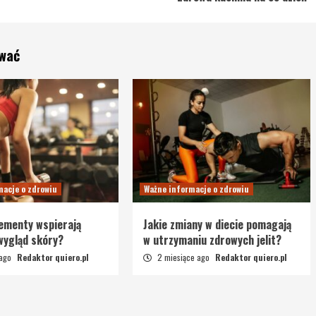
ować
macje o zdrowiu
Ważne informacje o zdrowiu
lementy wspierają
Jakie zmiany w diecie pomagają
 wygląd skóry?
w utrzymaniu zdrowych jelit?
 ago
Redaktor quiero.pl
2 miesiące ago
Redaktor quiero.pl