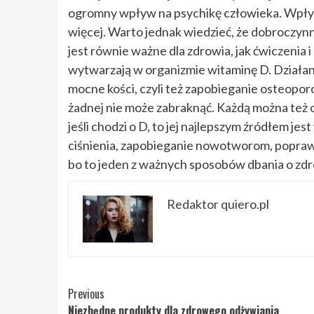
ogromny wpływ na psychikę człowieka. Wpływa
więcej. Warto jednak wiedzieć, że dobroczynn
jest równie ważne dla zdrowia, jak ćwiczenia 
wytwarzają w organizmie witaminę D. Działan
mocne kości, czyli też zapobieganie osteopor
żadnej nie może zabraknąć. Każdą można też o
jeśli chodzi o D, to jej najlepszym źródłem jes
ciśnienia, zapobieganie nowotworom, popraw
bo to jeden z ważnych sposobów dbania o zdr
Redaktor quiero.pl
Continue
Previous
Niezbędne produkty dla zdrowego odżywiania