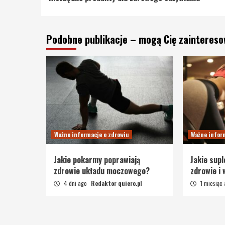
Reading
Podobne publikacje – mogą Cię zainteres
Ważne informacje o zdrowiu
Ważne infor
Jakie pokarmy poprawiają
Jakie sup
zdrowie układu moczowego?
zdrowie i
4 dni ago
Redaktor quiero.pl
1 miesiąc