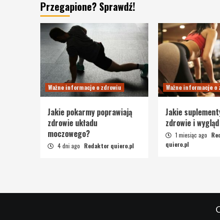
Przegapione? Sprawdź!
Ważne informacje o zdrowiu
Ważne informacje o 
Jakie pokarmy poprawiają
Jakie suplement
zdrowie układu
zdrowie i wygląd
moczowego?
1 miesiąc ago
Re
quiero.pl
4 dni ago
Redaktor quiero.pl
C