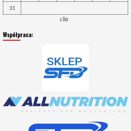
31
« lip
Współpraca: