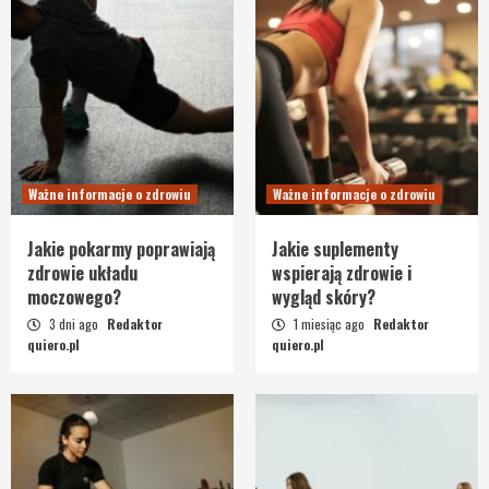
Ważne informacje o zdrowiu
Ważne informacje o zdrowiu
Jakie pokarmy poprawiają
Jakie suplementy
zdrowie układu
wspierają zdrowie i
moczowego?
wygląd skóry?
3 dni ago
Redaktor
1 miesiąc ago
Redaktor
quiero.pl
quiero.pl