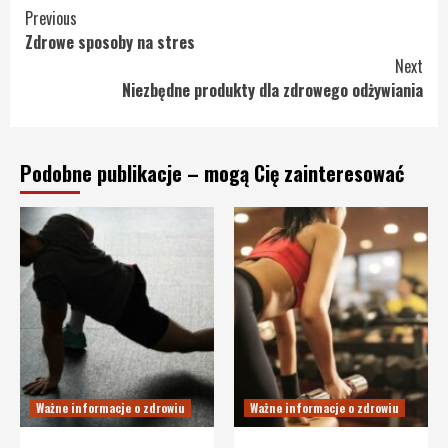
Continue
Previous
Zdrowe sposoby na stres
Reading
Next
Niezbędne produkty dla zdrowego odżywiania
Podobne publikacje – mogą Cię zainteresować
Ważne informacje o zdrowiu
Ważne informacje o zdrowiu