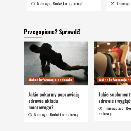
5 dni ago
Redaktor quiero.pl
1 miesiąc
Przegapione? Sprawdź!
Ważne informacje o zdrowiu
Ważne informacje o 
Jakie pokarmy poprawiają
Jakie suplement
zdrowie układu
zdrowie i wygląd
moczowego?
1 miesiąc ago
Re
quiero.pl
5 dni ago
Redaktor quiero.pl