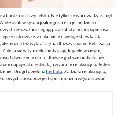
ała bardzo niszczycielsko. Nie tylko, że wprowadza zamęt
Wiele osób w sytuacji silnego stresu je, będzie to
owych rzeczy. Inni sięgają po alkohol albo po papierosa.
niejsze i zdrowsze. Znakomicie niweluje stres każda
ale można też wybrać się na dłuższy spacer. Relaksacja
 Zaleca się w tym celu medytację, kąpiele w ciepłej
ność. Otworzenie okna i dłuższe głębsze oddychanie
ałe napoje, które działają wybitnie relaksująco. Jeden
zenie. Drugi to zielona
herbata
. Zadziała relaksująco,
ty. Zdrowych sposobów jest sporo, można więc darować