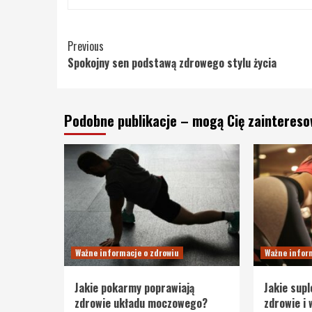
Continue
Previous
Spokojny sen podstawą zdrowego stylu życia
Reading
Podobne publikacje – mogą Cię zainteres
Ważne informacje o zdrowiu
Ważne infor
Jakie pokarmy poprawiają
Jakie sup
zdrowie układu moczowego?
zdrowie i