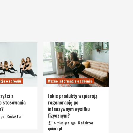
cje o zdrowiu
Ważne informacje o zdrowiu
zyści z
Jakie produkty wspierają
o stosowania
regenerację po
w?
intensywnym wysiłku
fizycznym?
 ago
Redaktor
4 miesiące ago
Redaktor
quiero.pl