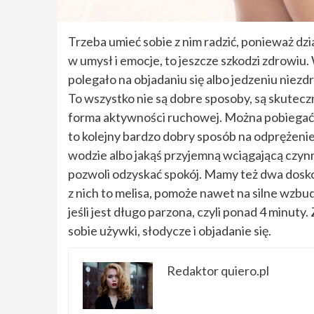
Trzeba umieć sobie z nim radzić, ponieważ dzi
w umysł i emocje, to jeszcze szkodzi zdrowiu. 
polegało na objadaniu się albo jedzeniu niezdr
To wszystko nie są dobre sposoby, są skutecz
forma aktywności ruchowej. Można pobiegać, 
to kolejny bardzo dobry sposób na odprężenie.
wodzie albo jakąś przyjemną wciągającą czyn
pozwoli odzyskać spokój. Mamy też dwa doskon
z nich to melisa, pomoże nawet na silne wzbud
jeśli jest długo parzona, czyli ponad 4 minu
sobie używki, słodycze i objadanie się.
Redaktor quiero.pl