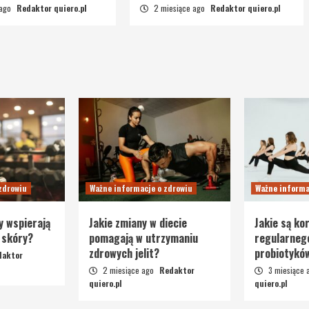
 ago
Redaktor quiero.pl
2 miesiące ago
Redaktor quiero.pl
zdrowiu
Ważne informacje o zdrowiu
Ważne informa
y wspierają
Jakie zmiany w diecie
Jakie są kor
 skóry?
pomagają w utrzymaniu
regularneg
zdrowych jelit?
probiotykó
daktor
2 miesiące ago
Redaktor
3 miesiące
quiero.pl
quiero.pl