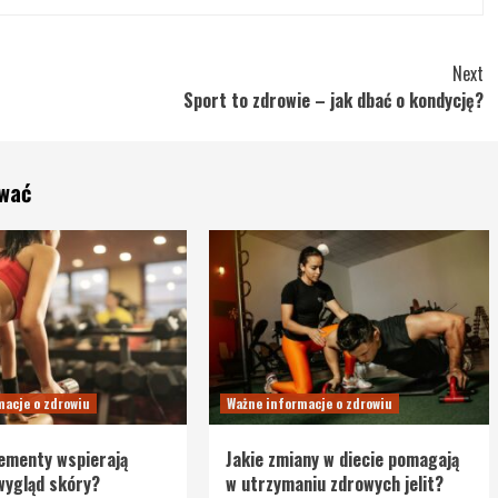
Next
Sport to zdrowie – jak dbać o kondycję?
ować
macje o zdrowiu
Ważne informacje o zdrowiu
lementy wspierają
Jakie zmiany w diecie pomagają
 wygląd skóry?
w utrzymaniu zdrowych jelit?