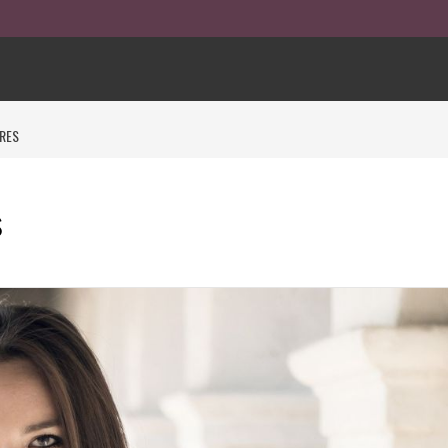
RES
s