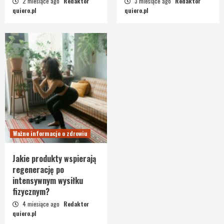
2 miesiące ago
Redaktor
3 miesiące ago
Redaktor
quiero.pl
quiero.pl
Ważne informacje o zdrowiu
Jakie produkty wspierają
regenerację po
intensywnym wysiłku
fizycznym?
4 miesiące ago
Redaktor
quiero.pl