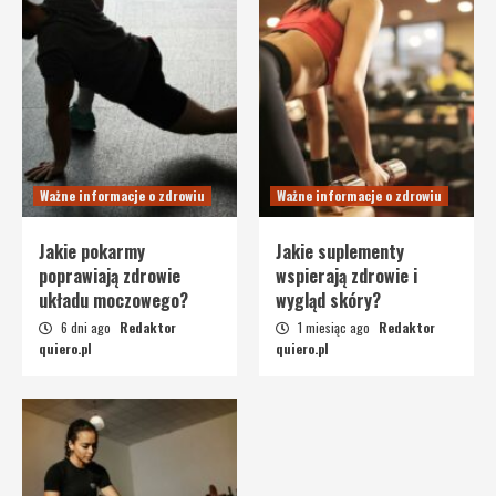
Ważne informacje o zdrowiu
Ważne informacje o zdrowiu
Jakie pokarmy
Jakie suplementy
poprawiają zdrowie
wspierają zdrowie i
układu moczowego?
wygląd skóry?
6 dni ago
Redaktor
1 miesiąc ago
Redaktor
quiero.pl
quiero.pl