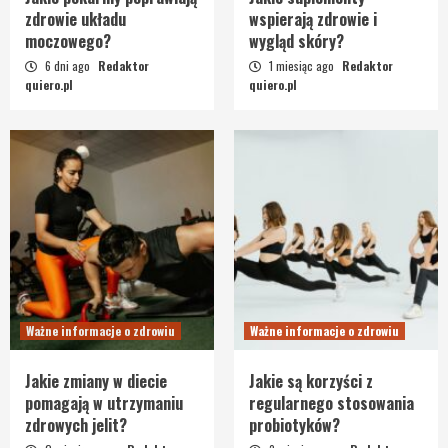
zdrowie układu
wspierają zdrowie i
moczowego?
wygląd skóry?
6 dni ago
Redaktor
1 miesiąc ago
Redaktor
quiero.pl
quiero.pl
Ważne informacje o zdrowiu
Ważne informacje o zdrowiu
Jakie zmiany w diecie
Jakie są korzyści z
pomagają w utrzymaniu
regularnego stosowania
zdrowych jelit?
probiotyków?