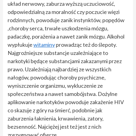
układ nerwowy, zaburza wyższą uczuciowość,
odpowiedzialną za moralność czy poczucie więzi
rodzinnych, powoduje zanik instynktów, popędów
,choroby serca, trwałe uszkodzenia mózgu,
padaczkę, porażenia a nawet zanik mózgu. Alkohol
wypłukuje
witaminy
prowadząc też do ślepoty.
Najgroźniejsze substancje uzależniające to
narkotyki będące substancjami zakazanymi przez
prawo. Uzależniają najbardziej ze wszystkich
nałogów, powodując choroby psychiczne,
wyniszczenie organizmu, wykluczenie ze
społeczeństwa a nawet samobójstwa. Dożylne
aplikowanie narkotyków powoduje zakażenie HIV
co skazuje z góry na śmierć, podobnie jak
zaburzenia łaknienia, krwawienia, zatory,
bezsenność. Najciężej jest też jest z nich
zrezygnować ofierze.