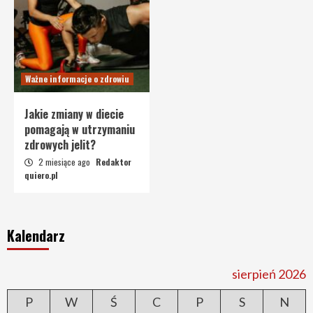
Ważne informacje o zdrowiu
Jakie zmiany w diecie
pomagają w utrzymaniu
zdrowych jelit?
2 miesiące ago
Redaktor
quiero.pl
Kalendarz
sierpień 2026
P
W
Ś
C
P
S
N