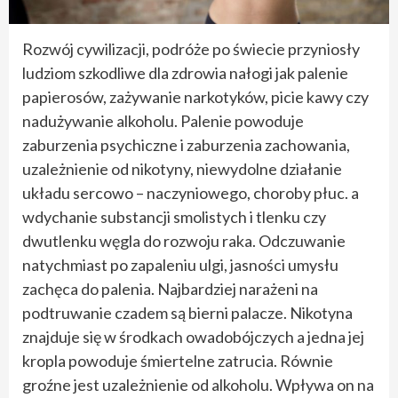
Rozwój cywilizacji, podróże po świecie przyniosły
ludziom szkodliwe dla zdrowia nałogi jak palenie
papierosów, zażywanie narkotyków, picie kawy czy
nadużywanie alkoholu. Palenie powoduje
zaburzenia psychiczne i zaburzenia zachowania,
uzależnienie od nikotyny, niewydolne działanie
układu sercowo – naczyniowego, choroby płuc. a
wdychanie substancji smolistych i tlenku czy
dwutlenku węgla do rozwoju raka. Odczuwanie
natychmiast po zapaleniu ulgi, jasności umysłu
zachęca do palenia. Najbardziej narażeni na
podtruwanie czadem są bierni palacze. Nikotyna
znajduje się w środkach owadobójczych a jedna jej
kropla powoduje śmiertelne zatrucia. Równie
groźne jest uzależnienie od alkoholu. Wpływa on na